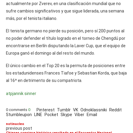
actualmente por Zverev, en una clasificación mundial que no
sufre cambios significativos y que sigue liderada, una semana
más, por el tenista italiano.
El tenista germano no pierde su posición, pero sí 200 puntos al
no poder defender el título logrado en el torneo de Chengdú por
encontrarse en Berlín disputando la Laver Cup, que el equipo de
Europa ganó el domingo al del resto del mundo.
El único cambio en el Top 20 es la permuta de posiciones entre
los estadunidenses Frances Tiafoe y Sebastian Korda, que baja
al 16º en detrimento de su compatriota.
atp
jannik sinner
0 comments
0
Pinterest
Tumblr
VK
Odnoklassniki
Reddit
Stumbleupon
LINE
Pocket
Skype
Viber
Email
notinucleo
previous post
Chiapas consigue histórico resultado en el Encuentro Nacional