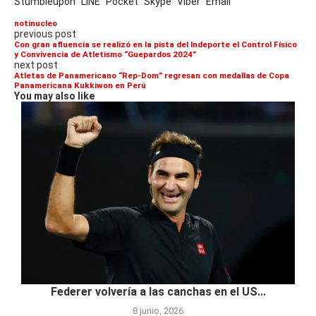
Stumbleupon
LINE
Pocket
Skype
Viber
Email
notinucleo
previous post
Con gran afluencia se realizó en la pista del Indeporte el Control Físico
y Convivencia de Atletismo “Guepardos 2024”
next post
Atletas de Panamericano “Rep-Dom” regresan con medallas de Copa
Panamericana Kukkiwon en Perú
You may also like
Federer volvería a las canchas en el US...
8 junio, 2026