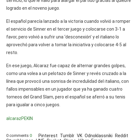
servicio, lo que le valió para alargar el partido gracias al quiebre
logrado en el noveno juego.
El español parecía lanzado a la victoria cuando volvió a romper
el servicio de Sinner en el tercer juego y colocarse con 3-1 a
favor, pero volvió a sufrir una ‘desconexión’ y el italiano lo
aprovechó para volver a tomar la iniciativa y colocarse 4-5 al
resto.
En ese juego, Alcaraz fue capaz de alternar grandes golpes,
como una volea a un pelotazo de Sinner y revés cruzado a la
línea que provocó una sonrisa de incredulidad del italiano, con
fallos impensables en un jugador que ya ha ganado cuatro
torneos del Grand Slam, pero el español se aferró a su tenis
para igualar a cinco juegos.
alcaraz
PEKIN
0 comments
0
Pinterest
Tumblr
VK
Odnoklassniki
Reddit