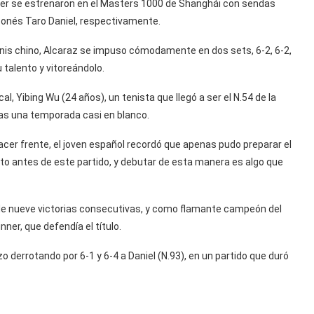
inner se estrenaron en el Masters 1000 de Shanghái con sendas
ponés Taro Daniel, respectivamente.
enis chino, Alcaraz se impuso cómodamente en dos sets, 6-2, 6-2,
u talento y vitoreándolo.
al, Yibing Wu (24 años), un tenista que llegó a ser el N.54 de la
tras una temporada casi en blanco.
acer frente, el joven español recordó que apenas pudo preparar el
to antes de este partido, y debutar de esta manera es algo que
la de nueve victorias consecutivas, y como flamante campeón del
ner, que defendía el título.
 derrotando por 6-1 y 6-4 a Daniel (N.93), en un partido que duró