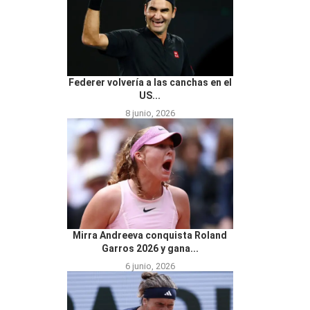
Federer volvería a las canchas en el
US...
8 junio, 2026
Mirra Andreeva conquista Roland
Garros 2026 y gana...
6 junio, 2026