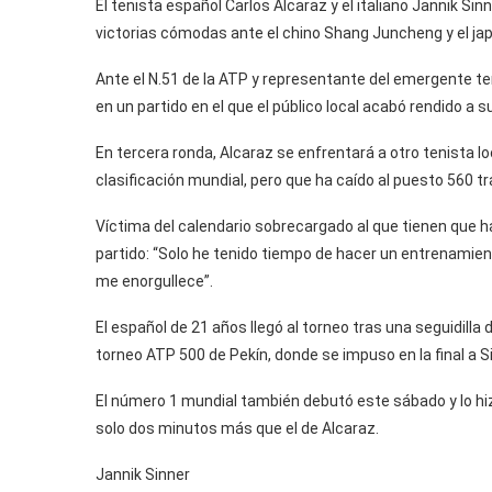
El tenista español Carlos Alcaraz y el italiano Jannik S
victorias cómodas ante el chino Shang Juncheng y el ja
Ante el N.51 de la ATP y representante del emergente t
en un partido en el que el público local acabó rendido a s
En tercera ronda, Alcaraz se enfrentará a otro tenista loc
clasificación mundial, pero que ha caído al puesto 560 
Víctima del calendario sobrecargado al que tienen que h
partido: “Solo he tenido tiempo de hacer un entrenamien
me enorgullece”.
El español de 21 años llegó al torneo tras una seguidil
torneo ATP 500 de Pekín, donde se impuso en la final a Sin
El número 1 mundial también debutó este sábado y lo hizo
solo dos minutos más que el de Alcaraz.
Jannik Sinner