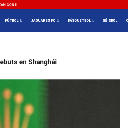
N CON IMPEDIR EL MÉXICO VS SUDÁFRICA...
3...
FÚTBOL
JAGUARES FC
BÁSQUETBOL
BÉISBOL
 debuts en Shanghái