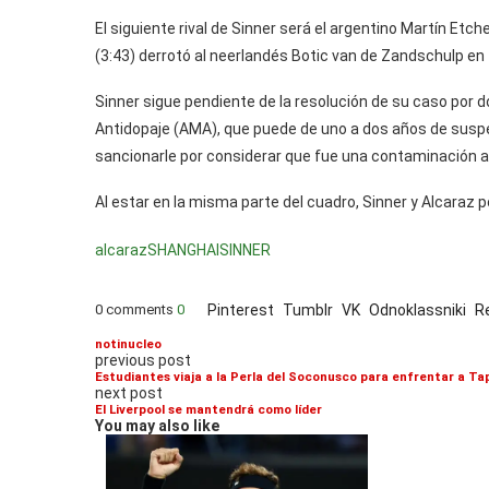
El siguiente rival de Sinner será el argentino Martín Etche
(3:43) derrotó al neerlandés Botic van de Zandschulp en tr
Sinner sigue pendiente de la resolución de su caso por d
Antidopaje (AMA), que puede de uno a dos años de suspen
sancionarle por considerar que fue una contaminación a
Al estar en la misma parte del cuadro, Sinner y Alcaraz 
alcaraz
SHANGHAI
SINNER
0 comments
0
Pinterest
Tumblr
VK
Odnoklassniki
R
notinucleo
previous post
Estudiantes viaja a la Perla del Soconusco para enfrentar a Ta
next post
El Liverpool se mantendrá como líder
You may also like