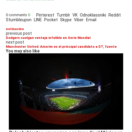
0 comments
0
Pinterest
Tumblr
VK
Odnoklassniki
Reddit
Stumbleupon
LINE
Pocket
Skype
Viber
Email
notinucleo
previous post
Dodgers cuelgan ventaja infalible en Serie Mundial
next post
Manchester United: Amorim es el principal candidato a DT, fuente
You may also like