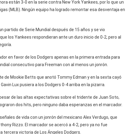
ora están 3-0 en la serie contra New York Yankees, por lo que un
Ligas (MLB). Ningún equipo ha logrado remontar esa desventaja en
un partido de Serie Mundial después de 15 años y se vio
ue los Yankees respondieran ante un duro inicio de 0-2, pero al
egoría.
ador en favor de los Dodgers apenas en la primera entrada para
Mundial consecutivo para Freeman con al menos un jonrón.
arte de Mookie Betts que anotó Tommy Edman y en la sexta cayó
avin Lux pusiera a los Dodgers 0-4 arriba en la pizarra.
esar de las altas expectativas sobre el tridente de Juan Soto,
lograron dos hits, pero ninguno daba esperanzas en el marcador.
señales de vida con un jonrón del mexicano Alex Verdugo, que
thony Rizzo. El marcador se acercó a 4-2, pero ya no fue
la tercera victoria de Los Ángeles Dodgers.