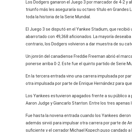
Los Dodgers ganaron el Juego 3 por marcador de 4-2 y ah
triunfo más les aseguraría su octavo título en Grandes 
toda la historia de la Serie Mundial.
El Juego 3 se disputó en el Yankee Stadium, que recibió 
abarrotado con 49,368 aficionados. La mayoría deseaba q
contrario, los Dodgers volvieron a dar muestra de su cat
Un jonrón del canadiense Freddie Freeman abrió el marc
ponerse arriba 0-2. Este fue el quinto partido de Serie 
En la tercera entrada vino una carrera impulsada por p
otra impulsada por parte de Enrique Hernández para que G
Los Yankees estuvieron apagados frente a su público a p
Aaron Judge y Giancarlo Stanton. Entre los tres apenas 
Fue hasta la novena entrada cuando los Yankees dieron 
además sirvió para impulsar otra carrera por parte de An
suficiente y el cerrador Michael Kopech puso candado a 