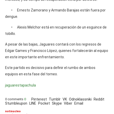
• Ernesto Zamorano y Armando Barajas están fuera por
dengue.
• Alexis Melchor está en recuperación de un esguince de
tobillo.
A pesar de las bajas, Jaguares contará con los regresos de
Edgar Games y Francisco López, quienes fortalecerán al equipo
en este importante enfrentamiento.
Este partido es decisivo para definir el rumbo de ambos
equipos en esta fase del torneo.
jaguares
tapachula
0 comments
0
Pinterest
Tumblr
VK
Odnoklassniki
Reddit
Stumbleupon
LINE
Pocket
Skype
Viber
Email
notinucleo