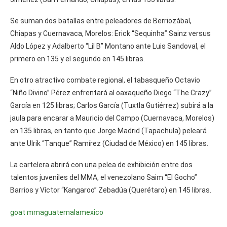
Se suman dos batallas entre peleadores de Berriozábal,
Chiapas y Cuernavaca, Morelos: Erick “Sequinha” Sainz versus
Aldo López y Adalberto “Lil B” Montano ante Luis Sandoval, el
primero en 135 y el segundo en 145 libras.
En otro atractivo combate regional, el tabasqueño Octavio
“Niño Divino” Pérez enfrentará al oaxaqueño Diego “The Crazy”
García en 125 libras; Carlos García (Tuxtla Gutiérrez) subirá a la
jaula para encarar a Mauricio del Campo (Cuernavaca, Morelos)
en 135 libras, en tanto que Jorge Madrid (Tapachula) peleará
ante Ulrik “Tanque” Ramírez (Ciudad de México) en 145 libras.
La cartelera abrirá con una pelea de exhibición entre dos
talentos juveniles del MMA, el venezolano Saim “El Gocho”
Barrios y Víctor “Kangaroo” Zebadúa (Querétaro) en 145 libras.
goat mma
guatemala
mexico