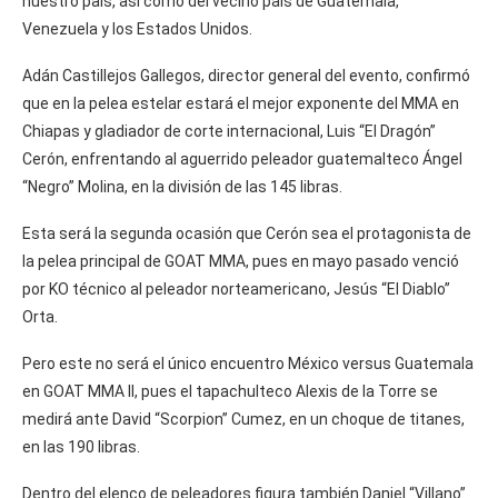
nuestro país, así como del vecino país de Guatemala,
Venezuela y los Estados Unidos.
Adán Castillejos Gallegos, director general del evento, confirmó
que en la pelea estelar estará el mejor exponente del MMA en
Chiapas y gladiador de corte internacional, Luis “El Dragón”
Cerón, enfrentando al aguerrido peleador guatemalteco Ángel
“Negro” Molina, en la división de las 145 libras.
Esta será la segunda ocasión que Cerón sea el protagonista de
la pelea principal de GOAT MMA, pues en mayo pasado venció
por KO técnico al peleador norteamericano, Jesús “El Diablo”
Orta.
Pero este no será el único encuentro México versus Guatemala
en GOAT MMA II, pues el tapachulteco Alexis de la Torre se
medirá ante David “Scorpion” Cumez, en un choque de titanes,
en las 190 libras.
Dentro del elenco de peleadores figura también Daniel “Villano”