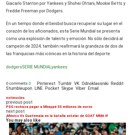
Giacarlo Stanton por Yankees y Shohei Ohtani, Mookie Betts y
Freddie Freeman por Dodgers.
En un tiempo donde el beisbol busca recuperar su lugar en el
corazón de los aficionados, esta Serie Mundial se presenta
como una explosión de talento y emoción. No sólo decidirá al
campeón de 2024; también reafirmará la grandeza de dos de
las franquicias más icónicas en la historia del deporte.
dodgers
SERIE MUNDIAL
yankees
0 comments
0
Pinterest
Tumblr
VK
Odnoklassniki
Reddit
Stumbleupon
LINE
Pocket
Skype
Viber
Email
notinucleo
previous post
PSG rechaza pagar a Mbappé 55 millones de euros
next post
¡México Vs Guatemala en la batalla estelar de GOAT MMA II!
You may also like