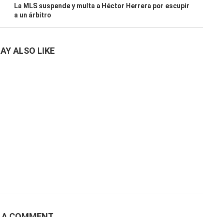
La MLS suspende y multa a Héctor Herrera por escupir
a un árbitro
AY ALSO LIKE
E A COMMENT