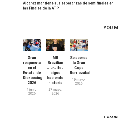
Alcaraz mantiene sus esperanzas de semifinales en
las Finales de la ATP
YOU M
Gran
MR
Se acerca
respuesta
Brazilian
la Gran
en el
Jiu-Jitsu
Copa
Estatal de
sigue
Berriozábal
Kickboxing
haciendo
19 mayo,
2026
historia
2026
1 junio,
27 mayo,
2026
2026
LEAV