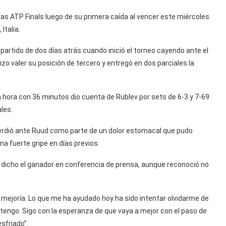
las ATP Finals luego de su primera caída al vencer este miércoles
Italia.
partido de dos días atrás cuando inició el torneo cayendo ante el
zo valer su posición de tercero y entregó en dos parciales la
a hora con 36 minutos dio cuenta de Rublev por sets de 6-3 y 7-69
les.
o perdió ante Ruud como parte de un dolor estomacal que pudo
na fuerte gripe en días previos.
a dicho el ganador en conferencia de prensa, aunque reconoció no
a mejoría. Lo que me ha ayudado hoy ha sido intentar olvidarme de
 tengo. Sigo con la esperanza de que vaya a mejor con el paso de
sfriado”.