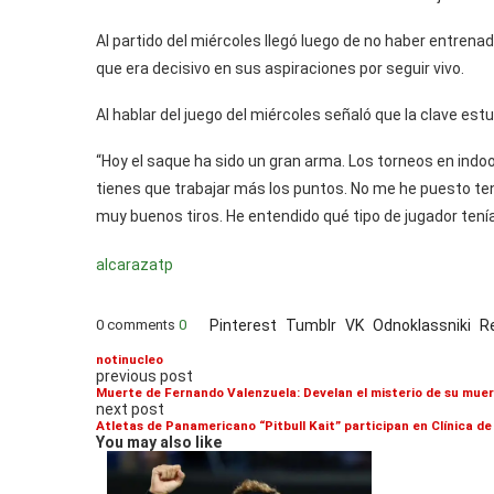
Al partido del miércoles llegó luego de no haber entrena
que era decisivo en sus aspiraciones por seguir vivo.
Al hablar del juego del miércoles señaló que la clave es
“Hoy el saque ha sido un gran arma. Los torneos en indoo
tienes que trabajar más los puntos. No me he puesto te
muy buenos tiros. He entendido qué tipo de jugador tení
alcaraz
atp
0 comments
0
Pinterest
Tumblr
VK
Odnoklassniki
R
notinucleo
previous post
Muerte de Fernando Valenzuela: Develan el misterio de su mue
next post
Atletas de Panamericano “Pitbull Kait” participan en Clínica 
You may also like