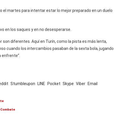
do el martes para intentar estar lo mejor preparado en un duelo
tuvo en los saques y en no desesperarse.
r son diferentes. Aquí en Turín, como la pista es más lenta,
nso cuando los intercambios pasaban de la sexta bola, jugando
a enfrente”.
eddit
Stumbleupon
LINE
Pocket
Skype
Viber
Email
rte
de Combate