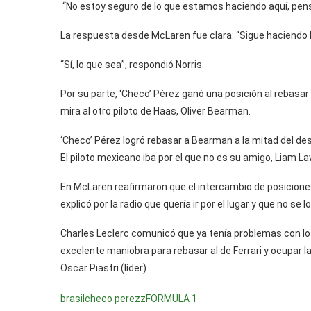
“No estoy seguro de lo que estamos haciendo aquí, pens
La respuesta desde McLaren fue clara: “Sigue haciendo 
“Sí, lo que sea”, respondió Norris.
Por su parte, ‘Checo’ Pérez ganó una posición al rebasar 
mira al otro piloto de Haas, Oliver Bearman.
‘Checo’ Pérez logró rebasar a Bearman a la mitad del desa
El piloto mexicano iba por el que no es su amigo, Liam L
En McLaren reafirmaron que el intercambio de posiciones 
explicó por la radio que quería ir por el lugar y que no se l
Charles Leclerc comunicó que ya tenía problemas con lo
excelente maniobra para rebasar al de Ferrari y ocupar l
Oscar Piastri (líder).
brasil
checo perezz
FORMULA 1