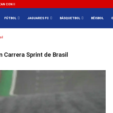
N CON IMPEDIR EL MÉXICO VS SUDÁFRICA...
3...
FÚTBOL
JAGUARES FC
BÁSQUETBOL
BÉISBOL
sil
 Carrera Sprint de Brasil