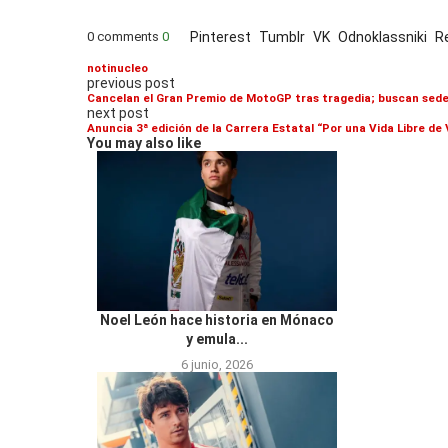
0 comments
0
Pinterest
Tumblr
VK
Odnoklassniki
R
notinucleo
previous post
Cancelan el Gran Premio de MotoGP tras tragedia; buscan sede
next post
Anuncia 3ª edición de la Carrera Estatal “Por una Vida Libre de 
You may also like
Noel León hace historia en Mónaco
y emula...
6 junio, 2026