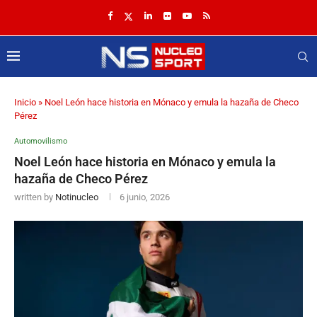
Inicio
»
Noel León hace historia en Mónaco y emula la hazaña de Checo
Pérez
Automovilismo
Noel León hace historia en Mónaco y emula la
hazaña de Checo Pérez
written by
Notinucleo
6 junio, 2026