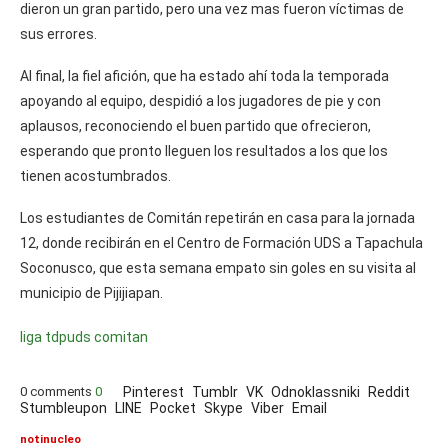
dieron un gran partido, pero una vez mas fueron víctimas de
sus errores.
Al final, la fiel afición, que ha estado ahí toda la temporada
apoyando al equipo, despidió a los jugadores de pie y con
aplausos, reconociendo el buen partido que ofrecieron,
esperando que pronto lleguen los resultados a los que los
tienen acostumbrados.
Los estudiantes de Comitán repetirán en casa para la jornada
12, donde recibirán en el Centro de Formación UDS a Tapachula
Soconusco, que esta semana empato sin goles en su visita al
municipio de Pijijiapan.
liga tdp
uds comitan
0 comments
0
Pinterest
Tumblr
VK
Odnoklassniki
Reddit
Stumbleupon
LINE
Pocket
Skype
Viber
Email
notinucleo