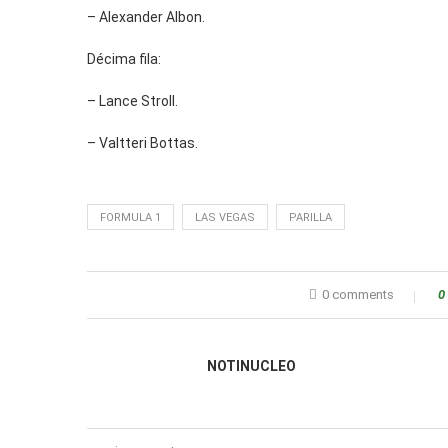
– Alexander Albon.
Décima fila:
– Lance Stroll.
– Valtteri Bottas.
FORMULA 1
LAS VEGAS
PARILLA
0 comments
0
NOTINUCLEO