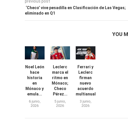
previous post
‘Checo’ vive pesadilla en Clasificación de Las Vegas;
eliminado en Q1
YOU M
Noel León
Leclerc
Ferrari y
hace
marca el
Leclerc
historia
ritmo en
firman
en
Mónaco;
nuevo
Mónaco y
Checo
acuerdo
emula...
Pérez...
multianual
6 junio,
5 junio,
3 junio,
2026
2026
2026