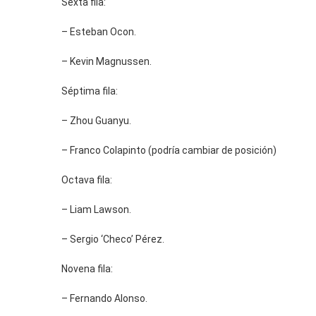
Sexta fila:
– Esteban Ocon.
– Kevin Magnussen.
Séptima fila:
– Zhou Guanyu.
– Franco Colapinto (podría cambiar de posición)
Octava fila:
– Liam Lawson.
– Sergio ‘Checo’ Pérez.
Novena fila:
– Fernando Alonso.