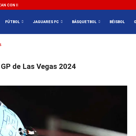
N CON IMPEDIR EL MÉXICO VS SUDÁFRICA...
FÚTBOL
JAGUARES FC
BÁSQUETBOL
BÉISBOL
4
el GP de Las Vegas 2024