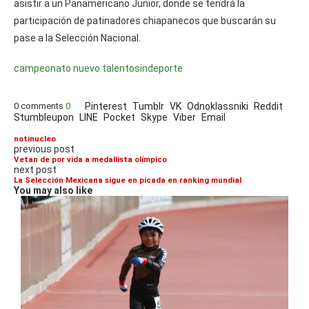
asistir a un Panamericano Junior, donde se tendrá la
participación de patinadores chiapanecos que buscarán su
pase a la Selección Nacional.
campeonato nuevo talentos
indeporte
0 comments
0
Pinterest
Tumblr
VK
Odnoklassniki
Reddit
Stumbleupon
LINE
Pocket
Skype
Viber
Email
notinucleo
previous post
Vetan de por vida a medallista olímpico
next post
La Selección Mexicana sigue en picada en ranking mundial
You may also like