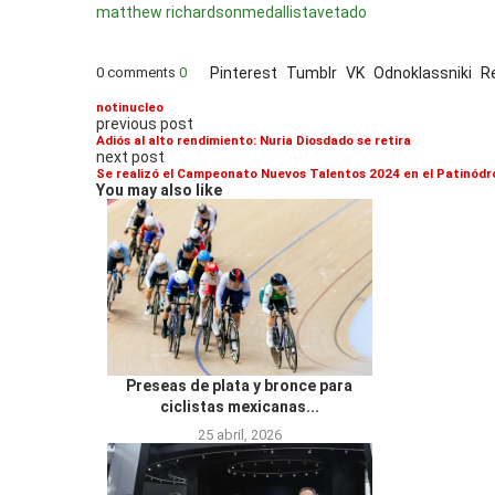
matthew richardson
medallista
vetado
0 comments
0
Pinterest
Tumblr
VK
Odnoklassniki
R
notinucleo
previous post
Adiós al alto rendimiento: Nuria Diosdado se retira
next post
Se realizó el Campeonato Nuevos Talentos 2024 en el Patinódr
You may also like
Preseas de plata y bronce para
ciclistas mexicanas...
25 abril, 2026