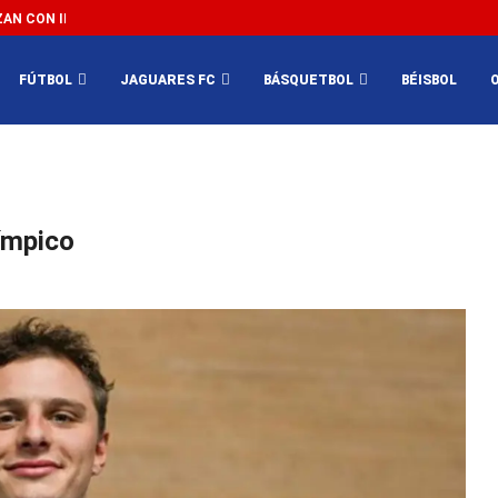
N CON IMPEDIR EL MÉXICO VS SUDÁFRICA...
3...
FÚTBOL
JAGUARES FC
BÁSQUETBOL
BÉISBOL
límpico