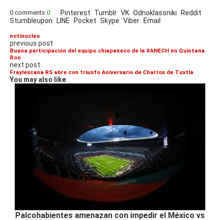
0 comments
0
Pinterest
Tumblr
VK
Odnoklassniki
Reddit
Stumbleupon
LINE
Pocket
Skype
Viber
Email
notinucleo
previous post
Buena participación del equipo chiapaneco de la #ANECH en Quintana
Roo
next post
Fraylescana R5 abre con triunfo Aniversario de Charros de Tuxtla
You may also like
Palcohabientes amenazan con impedir el México vs