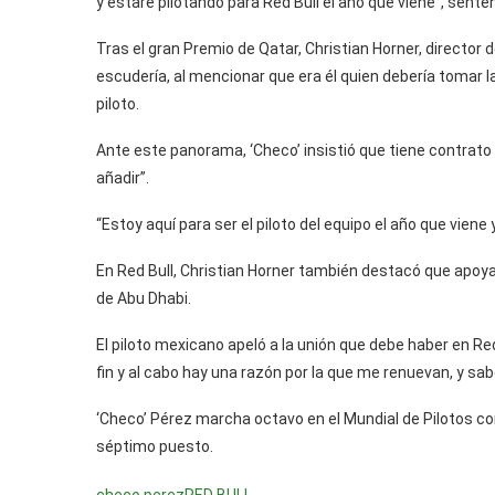
y estaré pilotando para Red Bull el año que viene”, sent
Tras el gran Premio de Qatar, Christian Horner, director d
escudería, al mencionar que era él quien debería tomar la
piloto.
Ante este panorama, ‘Checo’ insistió que tiene contrato
añadir”.
“Estoy aquí para ser el piloto del equipo el año que viene
En Red Bull, Christian Horner también destacó que apoya
de Abu Dhabi.
El piloto mexicano apeló a la unión que debe haber en Red
fin y al cabo hay una razón por la que me renuevan, y sa
‘Checo’ Pérez marcha octavo en el Mundial de Pilotos c
séptimo puesto.
checo perez
RED BULL