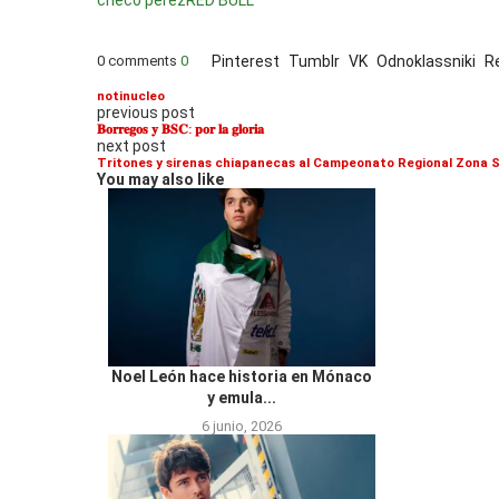
0 comments
0
Pinterest
Tumblr
VK
Odnoklassniki
R
notinucleo
previous post
𝐁𝐨𝐫𝐫𝐞𝐠𝐨𝐬 𝐲 𝐁𝐒𝐂: 𝐩𝐨𝐫 𝐥𝐚 𝐠𝐥𝐨𝐫𝐢𝐚
next post
Tritones y sirenas chiapanecas al Campeonato Regional Zona 
You may also like
Noel León hace historia en Mónaco
y emula...
6 junio, 2026