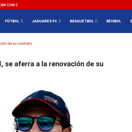
N CON IMPEDIR EL MÉXICO VS SUDÁFRICA...
3...
FÚTBOL
JAGUARES FC
BÁSQUETBOL
BÉISBOL
ación de su contrato
l, se aferra a la renovación de su