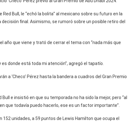
enció ‘Checo’ Pérez previo al Gran Premio de Abu Dhabi 2024.
e Red Bull, le “echó la bolita” al mexicano sobre su futuro en la
 decisión final. Asimismo, se rumoró sobre un posible retiro del
 el año que viene y trató de cerrar el tema con “nada más que
 y es donde está toda mi atención”, agregó el tapatío.
rán a ‘Checo’ Pérez hasta la bandera a cuadros del Gran Premio
 Bull e insistió en que su temporada no ha sido la mejor, pero “al
ben que todavía puedo hacerlo, ese es un factor importante”.
on 152 unidades, a 59 puntos de Lewis Hamilton que ocupa el