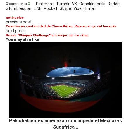
0 comments
0
Pinterest
Tumblr
VK
Odnoklassniki
Reddit
Stumbleupon
LINE
Pocket
Skype
Viber
Email
notinucleo
previous post
Cuestionan continuidad de Checo Pérez: Vive en el ojo del huracán
next post
Reúne “Chiapas Challenge” a lo mejor del Jiu Jitsu
You may also like
Palcohabientes amenazan con impedir el México vs
Sudáfrica...