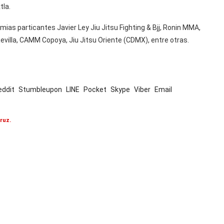
tla.
ias particantes Javier Ley Jiu Jitsu Fighting & Bjj, Ronin MMA,
evilla, CAMM Copoya, Jiu Jitsu Oriente (CDMX), entre otras.
eddit
Stumbleupon
LINE
Pocket
Skype
Viber
Email
ruz.