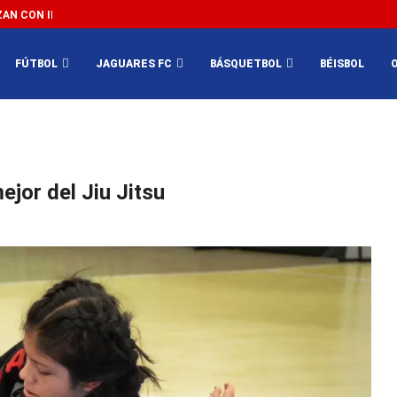
N CON IMPEDIR EL MÉXICO VS SUDÁFRICA...
3...
FÚTBOL
JAGUARES FC
BÁSQUETBOL
BÉISBOL
ejor del Jiu Jitsu