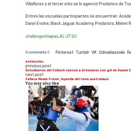
Villaflores y el tercer sitio se lo agenció Predators de Tux
Entres las escuelas participantes se encuentran: Academ
Daniri Evolve, Black Jaguar Academy, Predators, Melvin R
challenge
chiapas
JIU JITSU
0 comments
0
Pinterest
Tumblr
VK
Odnoklassniki
R
notinucleo
previous post
Estudiantes del Cobach vencen a Artesanos con gol de Daniel C
next post
Fallece Neale Fraser, leyenda del tenis australiano
You may also like