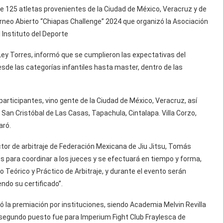
de 125 atletas provenientes de la Ciudad de México, Veracruz y de
Torneo Abierto “Chiapas Challenge” 2024 que organizó la Asociación
 Instituto del Deporte
 Ley Torres, informó que se cumplieron las expectativas del
de las categorías infantiles hasta master, dentro de las
articipantes, vino gente de la Ciudad de México, Veracruz, así
San Cristóbal de Las Casas, Tapachula, Cintalapa. Villa Corzo,
aró.
ctor de arbitraje de Federación Mexicana de Jiu Jitsu, Tomás
os para coordinar a los jueces y se efectuará en tiempo y forma,
o Teórico y Práctico de Arbitraje, y durante el evento serán
ndo su certificado”.
ó la premiación por instituciones, siendo Academia Melvin Revilla
l segundo puesto fue para Imperium Fight Club Fraylesca de