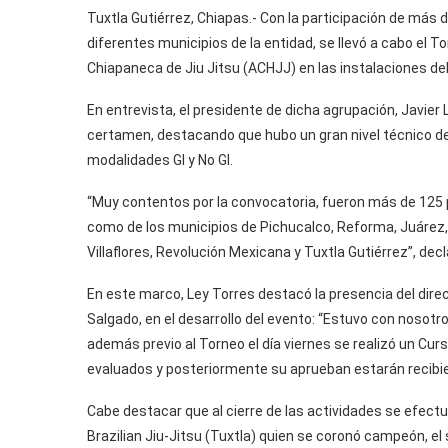
Tuxtla Gutiérrez, Chiapas.- Con la participación de más 
diferentes municipios de la entidad, se llevó a cabo el 
Chiapaneca de Jiu Jitsu (ACHJJ) en las instalaciones del
En entrevista, el presidente de dicha agrupación, Javier
certamen, destacando que hubo un gran nivel técnico des
modalidades GI y No GI.
“Muy contentos por la convocatoria, fueron más de 125 p
como de los municipios de Pichucalco, Reforma, Juárez, 
Villaflores, Revolución Mexicana y Tuxtla Gutiérrez”, decl
En este marco, Ley Torres destacó la presencia del dire
Salgado, en el desarrollo del evento: “Estuvo con nosotr
además previo al Torneo el día viernes se realizó un Curs
evaluados y posteriormente su aprueban estarán recibie
Cabe destacar que al cierre de las actividades se efectu
Brazilian Jiu-Jitsu (Tuxtla) quien se coronó campeón, e