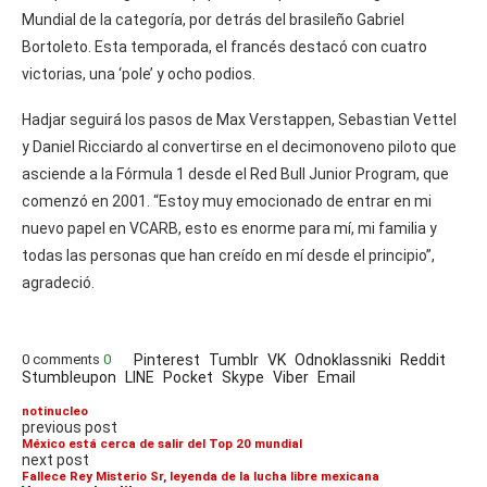
Mundial de la categoría, por detrás del brasileño Gabriel
Bortoleto. Esta temporada, el francés destacó con cuatro
victorias, una ‘pole’ y ocho podios.
Hadjar seguirá los pasos de Max Verstappen, Sebastian Vettel
y Daniel Ricciardo al convertirse en el decimonoveno piloto que
asciende a la Fórmula 1 desde el Red Bull Junior Program, que
comenzó en 2001. “Estoy muy emocionado de entrar en mi
nuevo papel en VCARB, esto es enorme para mí, mi familia y
todas las personas que han creído en mí desde el principio”,
agradeció.
0 comments
0
Pinterest
Tumblr
VK
Odnoklassniki
Reddit
Stumbleupon
LINE
Pocket
Skype
Viber
Email
notinucleo
previous post
México está cerca de salir del Top 20 mundial
next post
Fallece Rey Misterio Sr, leyenda de la lucha libre mexicana