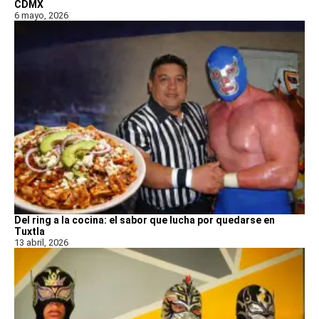
CDMX
6 mayo, 2026
Del ring a la cocina: el sabor que lucha por quedarse en
Tuxtla
13 abril, 2026