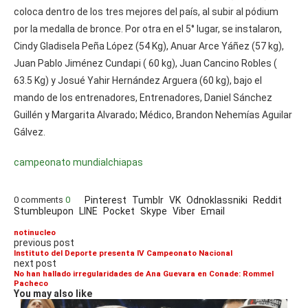
coloca dentro de los tres mejores del país, al subir al pódium
por la medalla de bronce. Por otra en el 5° lugar, se instalaron,
Cindy Gladisela Peña López (54 Kg), Anuar Arce Yáñez (57 kg),
Juan Pablo Jiménez Cundapi ( 60 kg), Juan Cancino Robles (
63.5 Kg) y Josué Yahir Hernández Arguera (60 kg), bajo el
mando de los entrenadores, Entrenadores, Daniel Sánchez
Guillén y Margarita Alvarado; Médico, Brandon Nehemías Aguilar
Gálvez.
campeonato mundial
chiapas
0 comments
0
Pinterest
Tumblr
VK
Odnoklassniki
Reddit
Stumbleupon
LINE
Pocket
Skype
Viber
Email
notinucleo
previous post
Instituto del Deporte presenta IV Campeonato Nacional
next post
No han hallado irregularidades de Ana Guevara en Conade: Rommel
Pacheco
You may also like