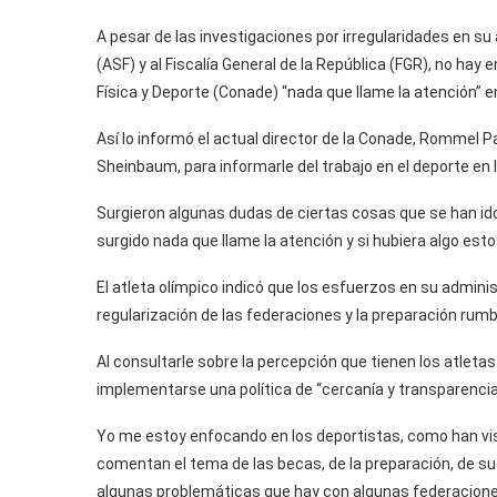
A pesar de las investigaciones por irregularidades en su 
(ASF) y al Fiscalía General de la República (FGR), no hay 
Física y Deporte (Conade) “nada que llame la atención” e
Así lo informó el actual director de la Conade, Rommel P
Sheinbaum, para informarle del trabajo en el deporte en 
Surgieron algunas dudas de ciertas cosas que se han id
surgido nada que llame la atención y si hubiera algo esto
El atleta olímpico indicó que los esfuerzos en su admini
regularización de las federaciones y la preparación rumb
Al consultarle sobre la percepción que tienen los atleta
implementarse una política de “cercanía y transparencia
Yo me estoy enfocando en los deportistas, como han vist
comentan el tema de las becas, de la preparación, de s
algunas problemáticas que hay con algunas federaciones