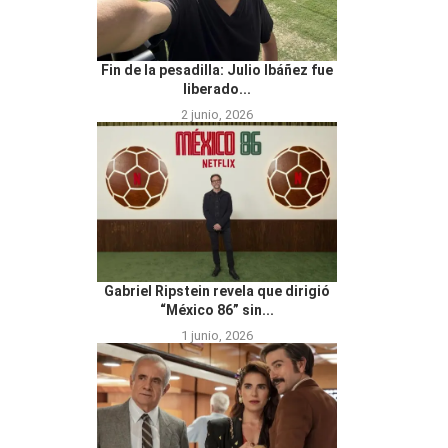
Fin de la pesadilla: Julio Ibáñez fue
liberado...
2 junio, 2026
Gabriel Ripstein revela que dirigió
“México 86” sin...
1 junio, 2026