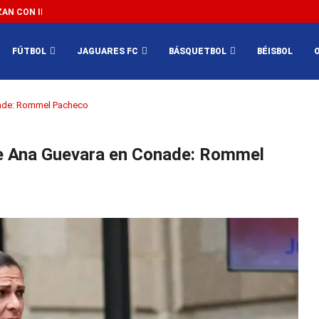
N CON IMPEDIR EL MÉXICO VS SUDÁFRICA...
3...
FÚTBOL
JAGUARES FC
BÁSQUETBOL
BÉISBOL
nade: Rommel Pacheco
de Ana Guevara en Conade: Rommel