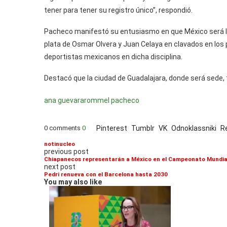
tener para tener su registro único”, respondió.
Pacheco manifestó su entusiasmo en que México será la
plata de Osmar Olvera y Juan Celaya en clavados en los 
deportistas mexicanos en dicha disciplina.
Destacó que la ciudad de Guadalajara, donde será sede
ana guevara
rommel pacheco
0 comments
0
Pinterest
Tumblr
VK
Odnoklassniki
R
notinucleo
previous post
Chiapanecos representarán a México en el Campeonato Mundial
next post
Pedri renueva con el Barcelona hasta 2030
You may also like