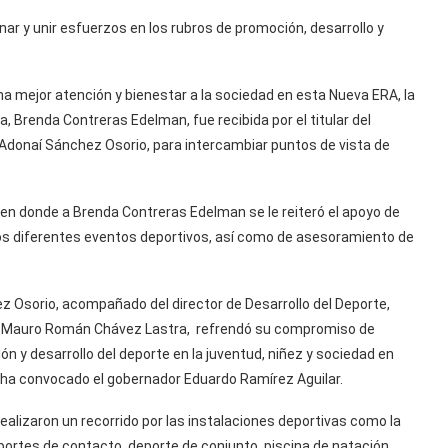
ar y unir esfuerzos en los rubros de promoción, desarrollo y
a mejor atención y bienestar a la sociedad en esta Nueva ERA, la
 Brenda Contreras Edelman, fue recibida por el titular del
, Adonaí Sánchez Osorio, para intercambiar puntos de vista de
e, en donde a Brenda Contreras Edelman se le reiteró el apoyo de
los diferentes eventos deportivos, así como de asesoramiento de
ez Osorio, acompañado del director de Desarrollo del Deporte,
ica, Mauro Román Chávez Lastra, refrendó su compromiso de
ón y desarrollo del deporte en la juventud, niñez y sociedad en
e ha convocado el gobernador Eduardo Ramírez Aguilar.
realizaron un recorrido por las instalaciones deportivas como la
eportes de contacto, deporte de conjunto, piscina de natación,