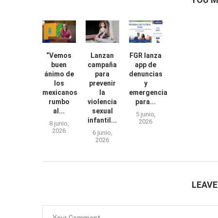
“Vemos
Lanzan
FGR lanza
buen
campaña
app de
ánimo de
para
denuncias
los
prevenir
y
mexicanos
la
emergencias
rumbo
violencia
para...
al...
sexual
5 junio,
infantil...
2026
8 junio,
2026
6 junio,
2026
LEAV