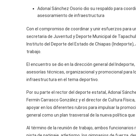
Adonaí Sánchez Osorio dio su respaldo para coordin
asesoramiento de infraestructura
Con el compromiso de coordinar y unir esfuerzos para un
secretaria de Juventud y Deporte Municipal de Tapachula,
Instituto del Deporte del Estado de Chiapas (Indeporte)
trabajo.
El encuentro se dio en la dirección general del Indeport
asesorías técnicas, organizacional y promocional para 
infraestructura en el tema deportivo.
Por su parte el rector del deporte estatal, Adonaí Sánch
Fermín Carrasco González y el director de Cultura Fís
apoyar en los diferentes rubros para impulsar la promoci
general como un plan trasversal de la nueva política qu
Al término de la reunión de trabajo, ambos funcionarios 
pista de patinaje, atletismo, los gimnasios de fuerza, d