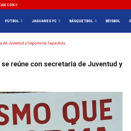
N CON IMPEDIR EL MÉXICO VS SUDÁFRICA...
FÚTBOL
JAGUARES FC
BÁSQUETBOL
BÉISBOL
aria de Juventud y Deporte de Tapachula
e se reúne con secretaria de Juventud y