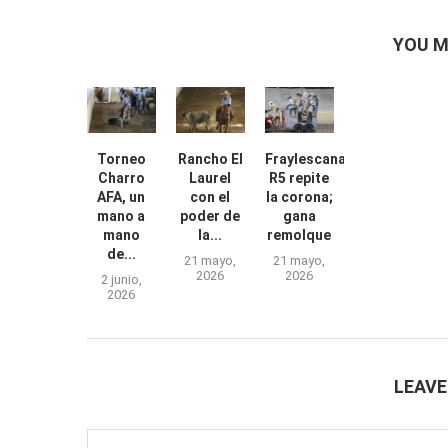
YOU M
Torneo
Rancho El
Fraylescana
Charro
Laurel
R5 repite
AFA, un
con el
la corona;
mano a
poder de
gana
mano
la...
remolque
de...
21 mayo,
21 mayo,
2026
2026
2 junio,
2026
LEAV