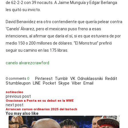
de 62-2-2 con 39 nocauts. A Jaime Munguía y Edgar Berlanga
les quitó su invicto.
David Benavidez era otro contendiente que quería pelear contra
‘Canelo’ Álvarez, pero el mexicano puso freno a esas
intenciones, al afirmar que daría el sí, si es que estuviera de por
medio 150 o 200 millones de dólares. “El Monstruo” prefirió
seguir su camino en las 175 libras.
canelo alvarez
crawford
0 comments
0
Pinterest
Tumblr
VK
Odnoklassniki
Reddit
Stumbleupon
LINE
Pocket
Skype
Viber
Email
notinucleo
previous post
Ovacionan a Penta en su debut en la WWE
next post
Arrancan cursos ordinarios 2025 del Isstech
You may also like