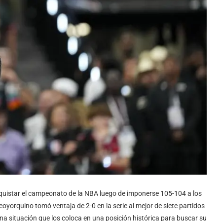
quistar el campeonato de la NBA luego de imponerse 105-104 a los
eoyorquino tomó ventaja de 2-0 en la serie al mejor de siete partidos
na situación que los coloca en una posición histórica para buscar su