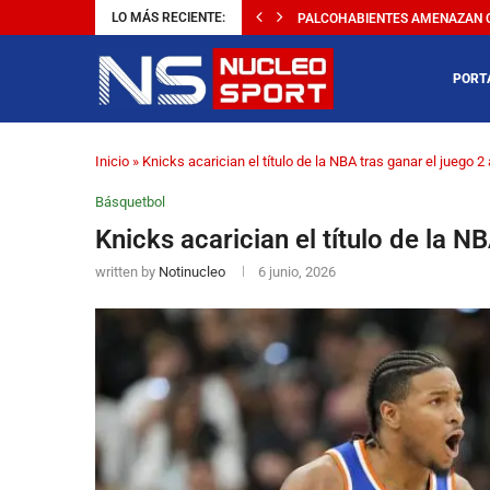
LO MÁS RECIENTE:
PALCOHABIENTES AMENAZAN CO
PORT
Inicio
»
Knicks acarician el título de la NBA tras ganar el juego 2
Básquetbol
Knicks acarician el título de la N
written by
Notinucleo
6 junio, 2026