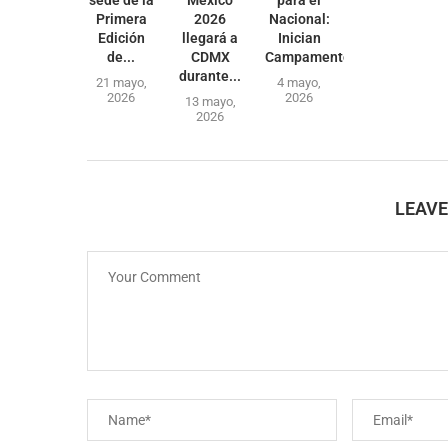
Primera
2026
Nacional:
Edición
llegará a
Inician
de...
CDMX
Campamentos...
durante...
21 mayo,
4 mayo,
2026
2026
13 mayo,
2026
LEAV