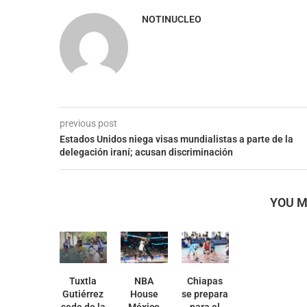
NOTINUCLEO
previous post
Estados Unidos niega visas mundialistas a parte de la
delegación iraní; acusan discriminación
YOU M
Tuxtla
NBA
Chiapas
Gutiérrez
House
se prepara
sede de la
México
para el