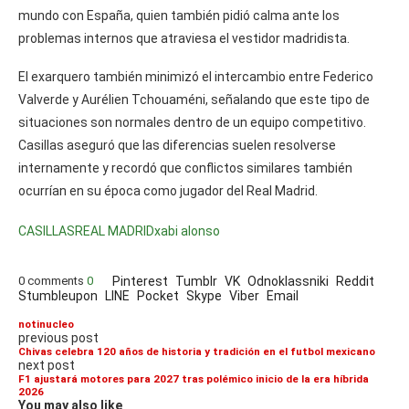
mundo con España, quien también pidió calma ante los
problemas internos que atraviesa el vestidor madridista.
El exarquero también minimizó el intercambio entre Federico
Valverde y Aurélien Tchouaméni, señalando que este tipo de
situaciones son normales dentro de un equipo competitivo.
Casillas aseguró que las diferencias suelen resolverse
internamente y recordó que conflictos similares también
ocurrían en su época como jugador del Real Madrid.
CASILLAS
REAL MADRID
xabi alonso
0 comments
0
Pinterest
Tumblr
VK
Odnoklassniki
Reddit
Stumbleupon
LINE
Pocket
Skype
Viber
Email
notinucleo
previous post
Chivas celebra 120 años de historia y tradición en el futbol mexicano
next post
F1 ajustará motores para 2027 tras polémico inicio de la era híbrida
2026
You may also like