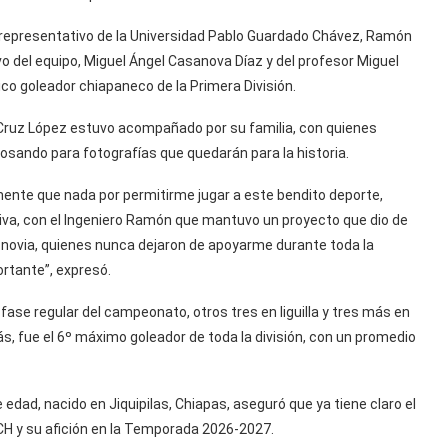
el representativo de la Universidad Pablo Guardado Chávez, Ramón
 del equipo, Miguel Ángel Casanova Díaz y del profesor Miguel
co goleador chiapaneco de la Primera División.
 Cruz López estuvo acompañado por su familia, con quienes
posando para fotografías que quedarán para la historia.
ente que nada por permitirme jugar a este bendito deporte,
iva, con el Ingeniero Ramón que mantuvo un proyecto que dio de
i novia, quienes nunca dejaron de apoyarme durante toda la
ortante”, expresó.
ase regular del campeonato, otros tres en liguilla y tres más en
, fue el 6º máximo goleador de toda la división, con un promedio
e edad, nacido en Jiquipilas, Chiapas, aseguró que ya tiene claro el
CH y su afición en la Temporada 2026-2027.