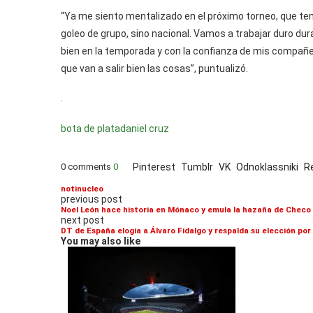
“Ya me siento mentalizado en el próximo torneo, que t
goleo de grupo, sino nacional. Vamos a trabajar duro du
bien en la temporada y con la confianza de mis compañer
que van a salir bien las cosas”, puntualizó.
.
bota de plata
daniel cruz
0 comments
0
Pinterest
Tumblr
VK
Odnoklassniki
R
notinucleo
previous post
Noel León hace historia en Mónaco y emula la hazaña de Checo
next post
DT de España elogia a Álvaro Fidalgo y respalda su elección por
You may also like