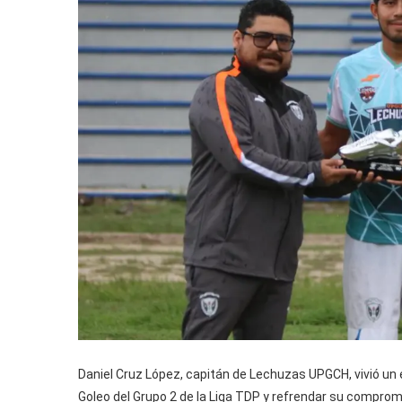
Daniel Cruz López, capitán de Lechuzas UPGCH, vivió u
Goleo del Grupo 2 de la Liga TDP y refrendar su compromi