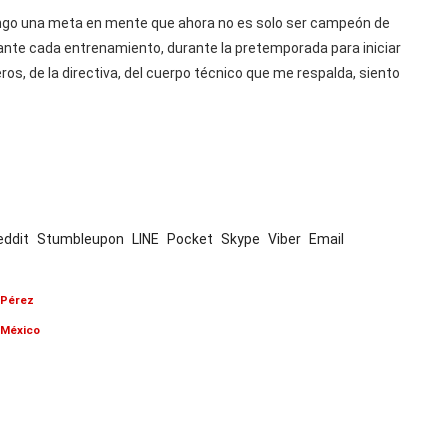
engo una meta en mente que ahora no es solo ser campeón de
rante cada entrenamiento, durante la pretemporada para iniciar
os, de la directiva, del cuerpo técnico que me respalda, siento
eddit
Stumbleupon
LINE
Pocket
Skype
Viber
Email
 Pérez
 México