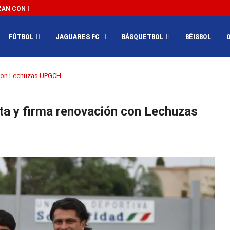
N CON IMPEDIR EL MÉXICO VS SUDÁFRICA...
3...
FÚTBOL
JAGUARES FC
BÁSQUETBOL
BÉISBOL
ón con Lechuzas UPGCH
ata y firma renovación con Lechuzas