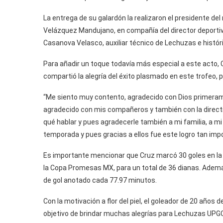
La entrega de su galardón la realizaron el presidente d
Velázquez Mandujano, en compañía del director deportivo
Casanova Velasco, auxiliar técnico de Lechuzas e históri
Para añadir un toque todavía más especial a este acto,
compartió la alegría del éxito plasmado en este trofeo, 
“Me siento muy contento, agradecido con Dios primeram
agradecido con mis compañeros y también con la direct
qué hablar y pues agradecerle también a mi familia, a m
temporada y pues gracias a ellos fue este logro tan imp
Es importante mencionar que Cruz marcó 30 goles en la f
la Copa Promesas MX, para un total de 36 dianas. Además
de gol anotado cada 77.97 minutos.
Con la motivación a flor del piel, el goleador de 20 años d
objetivo de brindar muchas alegrías para Lechuzas UPG