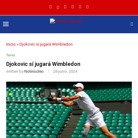
Inicio
»
Djokovic sí jugará Wimbledon
Tenis
Djokovic sí jugará Wimbledon
written by
Notinucleo
28 junio, 2024