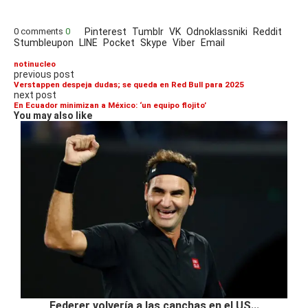
0 comments
0
Pinterest
Tumblr
VK
Odnoklassniki
Reddit
Stumbleupon
LINE
Pocket
Skype
Viber
Email
notinucleo
previous post
Verstappen despeja dudas; se queda en Red Bull para 2025
next post
En Ecuador minimizan a México: ‘un equipo flojito’
You may also like
Federer volvería a las canchas en el US...