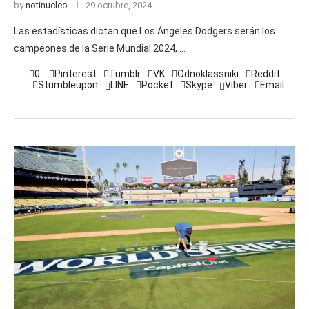
by
notinucleo
29 octubre, 2024
Las estadísticas dictan que Los Ángeles Dodgers serán los
campeones de la Serie Mundial 2024, …
0
Pinterest
Tumblr
VK
Odnoklassniki
Reddit
Stumbleupon
LINE
Pocket
Skype
Viber
Email