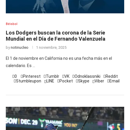
Béisbol
Los Dodgers buscan la corona de la Serie
Mundial en el Día de Fernando Valenzuela
by
notinucleo
1 noviembre, 2025
El 1 de noviembre en California no es una fecha más en el
calendario. Es …
0
Pinterest
Tumblr
VK
Odnoklassniki
Reddit
Stumbleupon
LINE
Pocket
Skype
Viber
Email