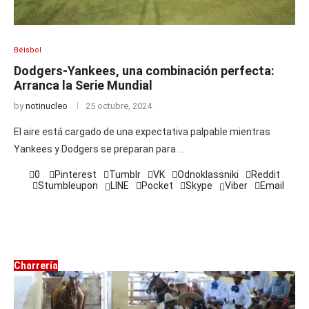
Béisbol
Dodgers-Yankees, una combinación perfecta:
Arranca la Serie Mundial
by
notinucleo
25 octubre, 2024
El aire está cargado de una expectativa palpable mientras
Yankees y Dodgers se preparan para …
0
Pinterest
Tumblr
VK
Odnoklassniki
Reddit
Stumbleupon
LINE
Pocket
Skype
Viber
Email
Charrería