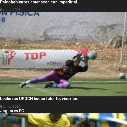
Palcohabientes amenazan con impedir el...
8 junio, 2026
Lechuzas UPGCH busca talento; visorías...
8 junio, 2026
Jaguares FC