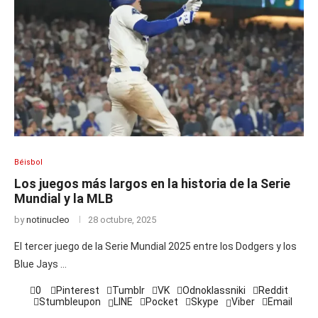
Béisbol
Los juegos más largos en la historia de la Serie
Mundial y la MLB
by
notinucleo
28 octubre, 2025
El tercer juego de la Serie Mundial 2025 entre los Dodgers y los
Blue Jays …
0
Pinterest
Tumblr
VK
Odnoklassniki
Reddit
Stumbleupon
LINE
Pocket
Skype
Viber
Email