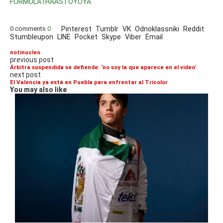
FORMULA1
HAAS
TOYOYA
0 comments
0
Pinterest
Tumblr
VK
Odnoklassniki
Reddit
Stumbleupon
LINE
Pocket
Skype
Viber
Email
notinucleo
previous post
Árbitra suspendida se defiende: ‘no soy la que aparece en el video’
next post
El Valencia ya está en Puebla para enfrentar al Tricolor
You may also like