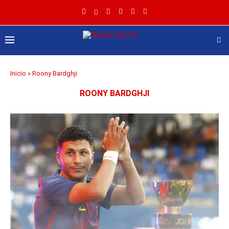
Inicio
»
Roony Bardghji
ROONY BARDGHJI