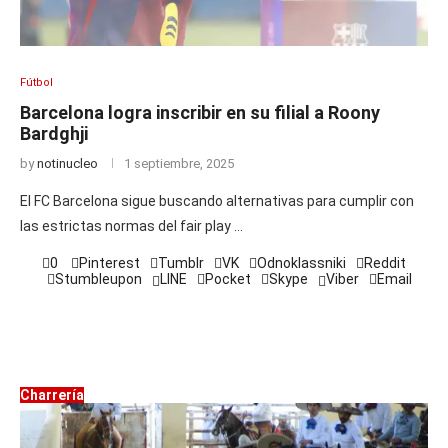
Fútbol
Barcelona logra inscribir en su filial a Roony
Bardghji
by
notinucleo
1 septiembre, 2025
El FC Barcelona sigue buscando alternativas para cumplir con
las estrictas normas del fair play …
0
Pinterest
Tumblr
VK
Odnoklassniki
Reddit
Stumbleupon
LINE
Pocket
Skype
Viber
Email
Charrería