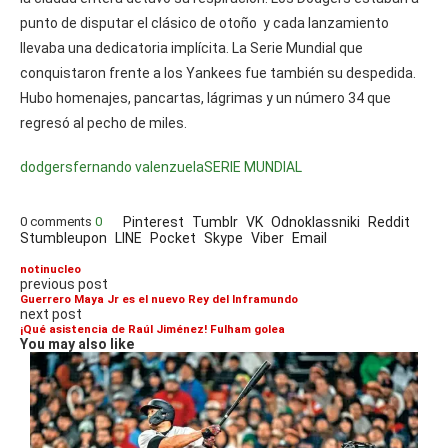
punto de disputar el clásico de otoño y cada lanzamiento
llevaba una dedicatoria implícita. La Serie Mundial que
conquistaron frente a los Yankees fue también su despedida.
Hubo homenajes, pancartas, lágrimas y un número 34 que
regresó al pecho de miles.
dodgers
fernando valenzuela
SERIE MUNDIAL
0 comments
0
Pinterest
Tumblr
VK
Odnoklassniki
Reddit
Stumbleupon
LINE
Pocket
Skype
Viber
Email
notinucleo
previous post
Guerrero Maya Jr es el nuevo Rey del Inframundo
next post
¡Qué asistencia de Raúl Jiménez! Fulham golea
You may also like