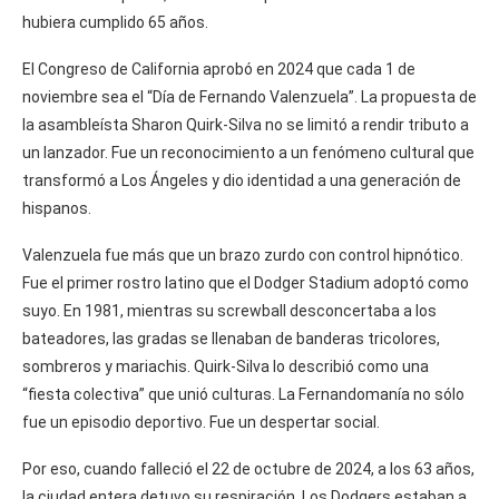
hubiera cumplido 65 años.
El Congreso de California aprobó en 2024 que cada 1 de
noviembre sea el “Día de Fernando Valenzuela”. La propuesta de
la asambleísta Sharon Quirk-Silva no se limitó a rendir tributo a
un lanzador. Fue un reconocimiento a un fenómeno cultural que
transformó a Los Ángeles y dio identidad a una generación de
hispanos.
Valenzuela fue más que un brazo zurdo con control hipnótico.
Fue el primer rostro latino que el Dodger Stadium adoptó como
suyo. En 1981, mientras su screwball desconcertaba a los
bateadores, las gradas se llenaban de banderas tricolores,
sombreros y mariachis. Quirk-Silva lo describió como una
“fiesta colectiva” que unió culturas. La Fernandomanía no sólo
fue un episodio deportivo. Fue un despertar social.
Por eso, cuando falleció el 22 de octubre de 2024, a los 63 años,
la ciudad entera detuvo su respiración. Los Dodgers estaban a