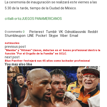
La ceremonia de inauguración se realizará este viernes a las
5:30 de la tarde, tiempo de la Ciudad de México.
citlalli ortiz
JUEGOS PANAMERICANOS
0 comments
0
Pinterest
Tumblr
VK
Odnoklassniki
Reddit
Stumbleupon
LINE
Pocket
Skype
Viber
Email
notinucleo
previous post
“Mamba” y “Hitman” Llanos, debutan en el boxeo profesional dentro la
función “Por el Orgullo de la Familia” en SCLC.
next post
Blue Panther festejará sus 45 años como luchador profesional
You may also like