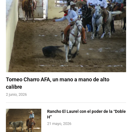
Torneo Charro AFA, un mano a mano de alto
calibre
2 junio, 2026
Rancho El Laurel con el poder de la “Doble
H”
21 mayo, 2026