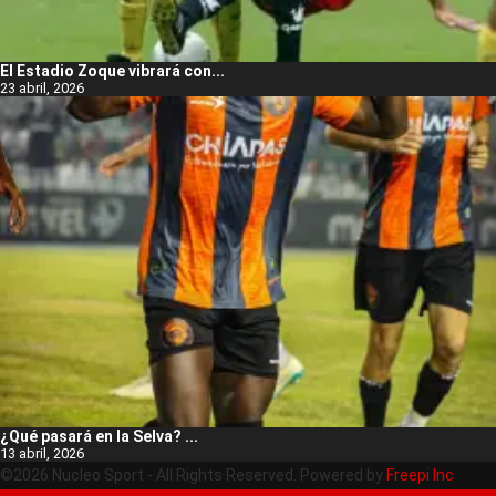
El Estadio Zoque vibrará con...
23 abril, 2026
¿Qué pasará en la Selva? ...
13 abril, 2026
©2026 Nucleo Sport - All Rights Reserved. Powered by
Freepi Inc