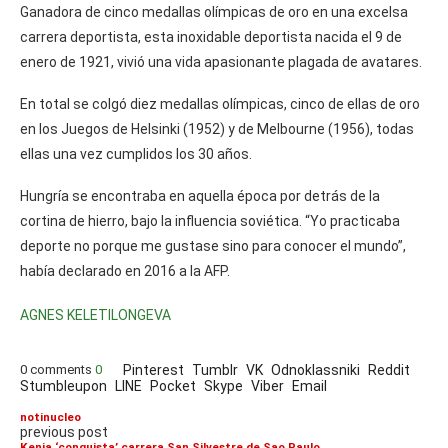
Ganadora de cinco medallas olímpicas de oro en una excelsa
carrera deportista, esta inoxidable deportista nacida el 9 de
enero de 1921, vivió una vida apasionante plagada de avatares.
En total se colgó diez medallas olímpicas, cinco de ellas de oro
en los Juegos de Helsinki (1952) y de Melbourne (1956), todas
ellas una vez cumplidos los 30 años.
Hungría se encontraba en aquella época por detrás de la
cortina de hierro, bajo la influencia soviética. “Yo practicaba
deporte no porque me gustase sino para conocer el mundo”,
había declarado en 2016 a la AFP.
AGNES KELETI
LONGEVA
0 comments
0
Pinterest
Tumblr
VK
Odnoklassniki
Reddit
Stumbleupon
LINE
Pocket
Skype
Viber
Email
notinucleo
previous post
Kenia ‘conquista’ carrera San Silvestre de Sao Paulo