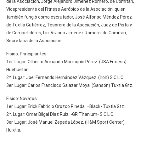
de la Asociación, Jorge Alejandro Jiménez Romero, de Comitan,
Vicepresidente del Fitness Aeróbico de la Asociación, quien
también fungió como escrutador, José Alfonso Méndez Pérez
de Tuxtla Gutiérrez, Tesorero de la Asociación, Juez de Pista y
de Competidores, Lic. Viviana Jiménez Romero, de Comitan,
Secretaria de la Asociación.
Fisico: Principiantes:
1er. Lugar: Gilberto Armando Marroquín Pérez. (JSA Fitness)
Huehuetan.
2º. Lugar: Joel Fernando Hernández Vázquez. (Iron) S.C.L.C.
3er. Lugar: Carlos Francisco Salazar Moya. (Sansón) Tuxtla Gtz.
Fisico: Novatos:
1er. Lugar: Erick Fabricio Orozco Pineda. –Black- Tuxtla Gtz.
2º. Lugar: Omar Bilgai Díaz Ruiz. -GR Titanium- S.C.L.C.
3er. Lugar: José Manuel Zepeda López. (H&M Sport Center)
Huixtla.