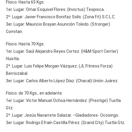
Físico: Hasta 65 Kgs:
1er. Lugar: Omar Esquivel Flores. (Invictus) Teopisca.
2º. Lugar: Javier Francisco Bonifaz Solís. (Zona Fit) S.C.L.C.
3er. Lugar: Mauricio Brayan Asunción Toledo. (Stronger)
Comitan.
Físico: Hasta 70 Kgs:
1er. Lugar: Saúl Alejandro Reyes Cortez. (H&M Sport Center)
Huixtla.
2º. Lugar: Luis Felipe Morgan Vázquez. (JL Fitness Forza)
Berriozabal.
3er. Lugar: Carlos Alberto López Díaz. (Chacal) Unión Juárez.
Físico: de 70 Kgs., en adelante:
1er. Lugar: Víctor Manuel Ochoa Hernández. (Prestige) Tuxtla
Gtz.
2º. Lugar: Jesús Navarrete Salazar. –Gladiadores- Ocosingo.
3er. Lugar: Rodrigo Efraín Castilla Pérez. (Grand City) Tuxtla Gtz.